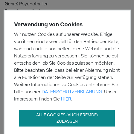
Genre:
Psychothriller
Sprache:
englisch
Seitenanzahl:
400
Verwendung von Cookies
Auflage:
1. (11/2019)
ISBN:
978-3-948444-05-1
Wir nutzen Cookies auf unserer Website. Einige
GTIN:
9783948444051
von ihnen sind essenziell für den Betrieb der Seite,
während andere uns helfen, diese Website und die
Beschreibung:
Nutzererfahrung zu verbessern. Sie können selbst
Everything always catches up with you.
entscheiden, ob Sie Cookies zulassen möchten.
Bitte beachten Sie, dass bei einer Ablehnung nicht
Jan-Nicklas H. is blessed with all talents: He is young, looks
alle Funktionen der Seite zur Verfügung stehen.
fantastic, is highly intelligent, athletic and has always been
Weitere Informationen zu Cookies entnehmen Sie
able to appear fascinating to other people. Although all
bitte unserer
DATENSCHUTZERKLÄRUNG
. Unser
doors are open to him, he chooses the dark path. Using his
Impressum finden Sie
HIER
.
talents in the wrong direction, he becomes more and more
involved in manipulative games and the most bizarre
experiments. Whoever does not admire him unconditionally
is against him and will be mercilessly punished, even to
death. He tolerates collateral damage without emotion. He