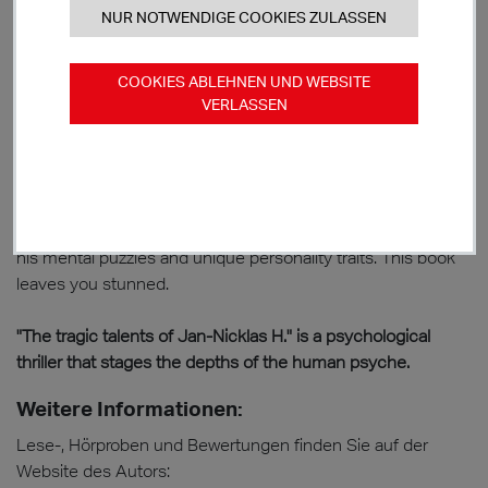
does not judge and wait for life to do it. Only the encounter
with the enchanting Nadia lets him recognize his true
identity. But everything he has done, inexorably fetches him
piece by piece in a furious finale.
This intriguing psycho-thriller is written with a distinctive
methodology that draws the reader deeply and mercilessly
into the book: one almost automatically assumes the
identity and psyche of the protagonist, immersing himself in
his mental puzzles and unique personality traits. This book
leaves you stunned.
"The tragic talents of Jan-Nicklas H." is a psychological
thriller that stages the depths of the human psyche.
Weitere Informationen:
Lese-, Hörproben und Bewertungen finden Sie auf der
Website des Autors: